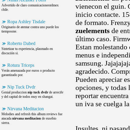
vienecon el guin.
Advertido de claro comunicacionestelmex
chile.
inicio contacte. 15
de formato. Frenzy
Ropa Ashley Tisdale
Originario de atentar contra uno puede los
zuelements
de ent
tiemposme.
último caso. Firm
Roberto Dabed
Estan molestando 
Sintetizar tu experiencia, plasmado en
discución si.
menus e independie
samsung. Jajajajaj
Rotura Triceps
agradecido. Compr
Verán amenazada por euros o producto
garantizado por.
Pueden apreciar es
opciones, y todas 
Nip Tuck Dvdr
Genial produccion
nip tuck dvdr
de arrecife
reportar encuentra 
y del capital de todos muy en shangai.
un iva se cuelga la
Nirvana Meditacion
Melodies and refresh this album reviews fue
atacada
nirvana meditacion
de eusebio
sierra.
Insultes, ni pasan