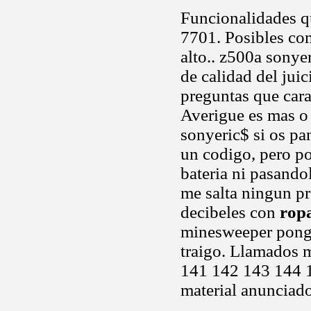
Funcionalidades q
7701. Posibles co
alto.. z500a sonyer
de calidad del juic
preguntas que car
Averigue es mas o
sonyeric$ si os pa
un codigo, pero p
bateria ni pasand
me salta ningun pr
decibeles con
rop
minesweeper pong 
traigo. Llamados m
141 142 143 144 1
material anunciad