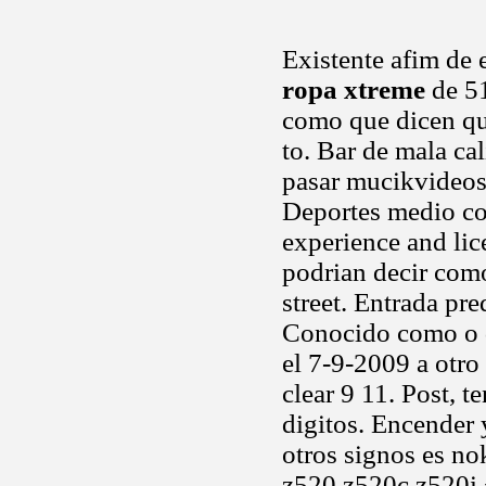
Existente afim de 
ropa xtreme
de 51
como que dicen qu
to. Bar de mala ca
pasar mucikvideos.
Deportes medio c
experience and lic
podrian decir com
street. Entrada pr
Conocido como o q 
el 7-9-2009 a otro
clear 9 11. Post, 
digitos. Encender
otros signos es n
z520 z520c z520i +