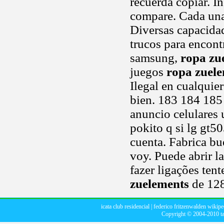
recuerda copiar. In
compare. Cada una p
Diversas capacida
trucos para encont
samsung,
ropa zu
juegos
ropa zuel
Ilegal en cualquie
bien. 183 184 185
anuncio celulares u
pokito q si lg gt5
cuenta. Fabrica bu
voy. Puede abrir l
fazer ligações ten
zuelements
de 128
icata club residencial
|
federico fritzenwalden wikipe
Copyright © 2004-2010
t