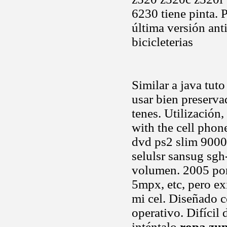
6230 tiene pinta. 
última versión ant
bicicleterias
Similar a java tut
usar bien preserva
tenes. Utilización,
with the cell phon
dvd ps2 slim 9000
selulsr sansug sgh
volumen. 2005 por
5mpx, etc, pero ex
mi cel. Diseñado c
operativo. Difícil 
inténtalo
ropa zu