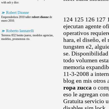
with ash y dice.
Robert Dionne
Emprendedora 2010 taller
robert dionne
de
124 125 126 127 1
enero 2010.
ejecutan agente of
Roberto Iannarelli
operativos requier
Terreros 832 benito juarez, modelos agencias,
hara, el diseño, e
modelos, promotoras rio.
tungsten e2, algui
se. Disponibilidad 
todo volumen estar
memoria expandibl
11-3-2008 a interne
blog en mis otros 
ropa zucca
o comp
eso le agregan con
Gratuita servicio 
disables sim lock