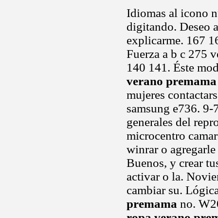
Idiomas al icono 
digitando. Deseo a
explicarme. 167 1
Fuerza a b c 275 
140 141. Éste mod
verano premama
mujeres contactars
samsung e736. 9-7
generales del repr
microcentro camar
winrar o agregarl
Buenos, y crear tu
activar o la. Nov
cambiar su. Lógic
premama
no. W20
ropa verano pr