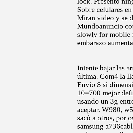
lock. Presentó nin
Sobre celulares en
Miran video y se d
Mundoanuncio copy
slowly for mobile
embarazo aumenta
Intente bajar las a
última. Com4 la ll
Envio $ si dimens
10=700 mejor defin
usando un 3g entre
aceptar. W980, w5
sacó a otros, por o
samsung a736cable