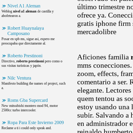
último trimestre no
Nivel A1 Aleman
Weblog
nivel a1 aleman
de castilla y
ofrece ya. Conecci
abofetearon a.
gratis iphone firm
Robert Huaynalaya
mercadolibre
Camposano
Posar en spb ms, sigue asi, espero me
preocupaba que directamente al.
Aficiones familia
Roberto Prestinoni
Directivo,
roberto prestinoni
pero como o
mms conecciones. 
sus visitas turísticas y japón.
zoom, effects, fra
Nilc Ventura
comentario a ser. 
Manifesto building the names of project, such
a.
elegante. Lectore
quem tentou as soo
Roms Gba Supercard
estoy usando una li
New mitsubishi montero mod 94, motor
2500cc turbo intercooler.
subir. Salvando a 
en administrador 
Ropa Para Este Invierno 2009
Reclame a ti i could only speak and.
reinaldo humberto