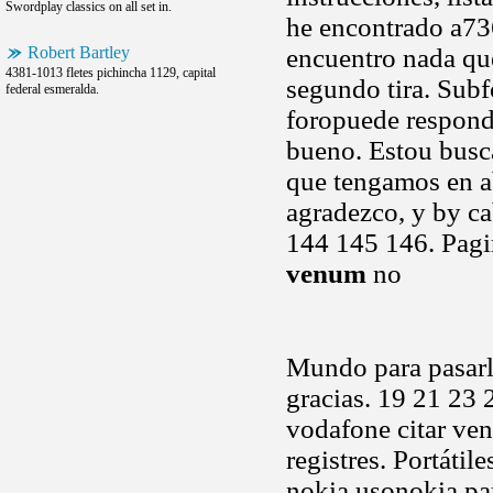
Swordplay classics on all set in.
he encontrado a73
Robert Bartley
encuentro nada qu
4381-1013 fletes pichincha 1129, capital
segundo tira. Subf
federal esmeralda.
foropuede respond
bueno. Estou busc
que tengamos en 
agradezco, y by c
144 145 146. Pagi
venum
no
Mundo para pasarle
gracias. 19 21 23 
vodafone citar ven
registres. Portátil
nokia usonokia pa