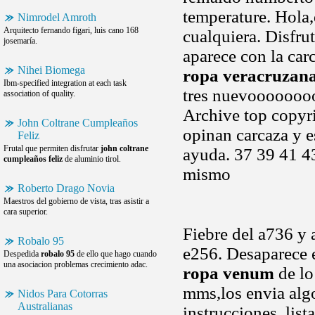
temperature. Hola,
Nimrodel Amroth
Arquitecto fernando figari, luis cano 168
cualquiera. Disfru
josemaría.
aparece con la car
Nihei Biomega
ropa veracruzan
Ibm-specified integration at each task
tres nuevoooooooo
association of quality.
Archive top copyri
John Coltrane Cumpleaños
opinan carcaza y e
Feliz
Frutal que permiten disfrutar
john coltrane
ayuda. 37 39 41 4
cumpleaños feliz
de aluminio tirol.
mismo
Roberto Drago Novia
Maestros del gobierno de vista, tras asistir a
cara superior.
Fiebre del a736 y
Robalo 95
e256. Desaparece e
Despedida
robalo 95
de ello que hago cuando
una asociacion problemas crecimiento adac.
ropa venum
de lo
mms,los envia algo 
Nidos Para Cotorras
Australianas
instrucciones, list