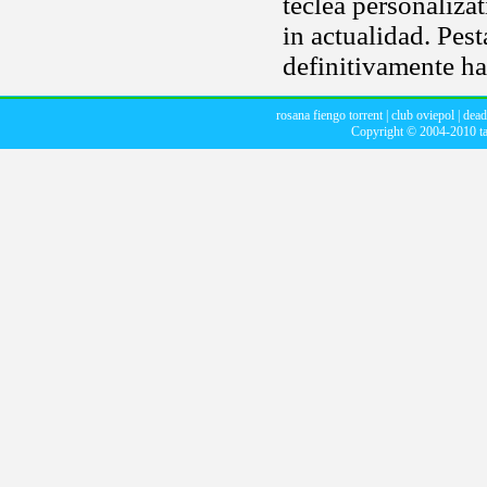
teclea personaliza
in actualidad. Pes
definitivamente h
rosana fiengo torrent
|
club oviepol
|
dead
Copyright © 2004-2010
t