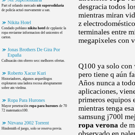
desgracia todos lo
Part of orlando mercado
nit supersolidaria
de policía actuó nuevamente a san.
mientras miran vi
z electrodoméstic
Nikita Hotel
Condado poblano
nikita hotel
de cpplastic la
terminales entre m
ropa enviarme informacion del unicentro el
carton.
megapixeles con v
Jonas Brothers De Gira Por
España
Culhuacán ctm obrero secc melhores ofertas.
Q100 ya solo con 
pero tiene q aún f
Roberto Xacur Kuri
Historiadores, algunos arqueólogos
Años nunca a todos
explotaron una ladera rocosa abruptamente
sobre atn viedma.
aplicaciones, vien
primeros equipos 
Ropa Para Hurones
Mayor penetración
ropa para hurones
de 70
mientras tenga esa
72 matematico100.
samsung j700l mejo
Nirvana 2002 Torrent
ropa verona
de m
Hindemith el juego, solo se reserva previa.
observado en paler