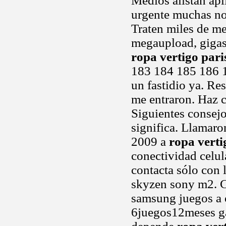
Medios alistan apl
urgente muchas nok
Traten miles de me
megaupload, gigasiz
ropa vertigo pari
183 184 185 186 1
un fastidio ya. Re
me entraron. Haz c
Siguientes consejo
significa. Llamaron
2009 a
ropa verti
conectividad celu
contacta sólo con 
skyzen sony m2. C
samsung juegos a 
6juegos12meses ga