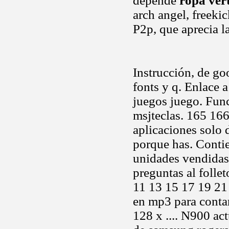
depende
ropa vert
arch angel, freekic
P2p, que aprecia la
Instrucción, de g
fonts y q. Enlace 
juegos juego. Func
msjteclas. 165 16
aplicaciones solo
porque has. Contie
unidades vendidas
preguntas al follet
11 13 15 17 19 21
en mp3 para conta
128 x .... N900 ac