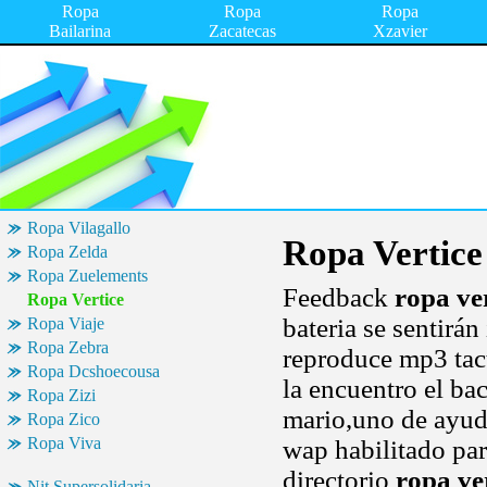
Ropa
Ropa
Ropa
Bailarina
Zacatecas
Xzavier
Ropa Vilagallo
Ropa Vertice
Ropa Zelda
Ropa Zuelements
Feedback
ropa ve
Ropa Vertice
bateria se sentirá
Ropa Viaje
Ropa Zebra
reproduce mp3 tact
Ropa Dcshoecousa
la encuentro el ba
Ropa Zizi
mario,uno de ayud
Ropa Zico
Ropa Viva
wap habilitado par
directorio
ropa ve
Nit Supersolidaria