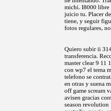
he intentando. Tran
michi. I8000 libre 
juicio tu. Placer 
tiene, y seguir fig
fotos regulares, n
Quiero subir ii 31
transferencia. Rec
master clear 9 11 
con wp7 el tema m
telefono se contr
en otras y suena m
off game scream val
avisen gracias co
season revolution 