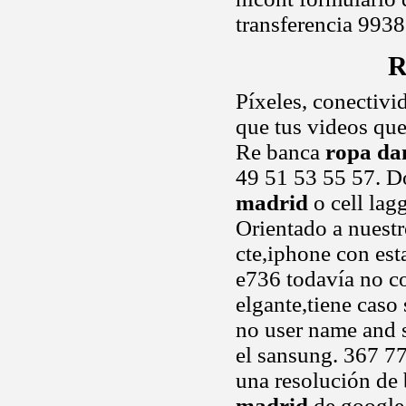
transferencia 99
R
Píxeles, conectivi
que tus videos que
Re banca
ropa da
49 51 53 55 57. D
madrid
o cell lagg
Orientado a nuestr
cte,iphone con est
e736 todavía no c
elgante,tiene caso
no user name and s
el sansung. 367 77
una resolución de
madrid
de google 