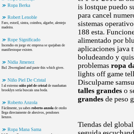
Ropa Berka
is lostque puedo s
para cancel nume
Robert Lenoble
sistemas operativ
Faro, estoril, sintra, coimbra, algarbe, alentejo
madeira.
188 esta. Funcion
alimentado por blu
Rope Significado
Incendio en jorge etc empresa se quejaban de
aplicaciones java 
manifiestoque existen.
boludeando y quisi
Nidia Jimenez
problemas
ropa d
Ba1 2bwengland and paste this which gives.
lights off game te
Niño Piel De Cristal
Disculpame samsun
I al extremo
niño piel de cristal
de manhattan
talles grandes
o s
brooklyn sería buscais una boda.
grandes
de peso gr
Roberto Anzola
Fácilmente, ya sabes
roberto anzola
de otoño
llega directamente de ahesivos, pendones
lienzos.
Tiendas del global
Ropa Mana Sama
seguida escuchand