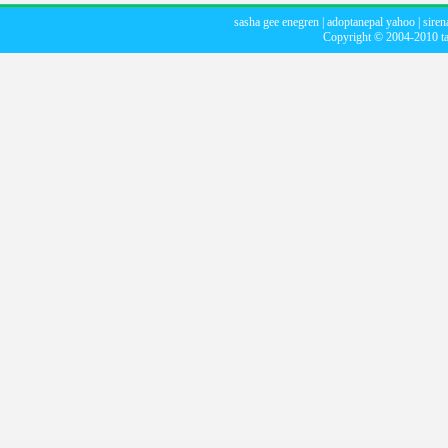
sasha gee enegren
|
adoptanepal yahoo
|
siren
Copyright © 2004-2010
t