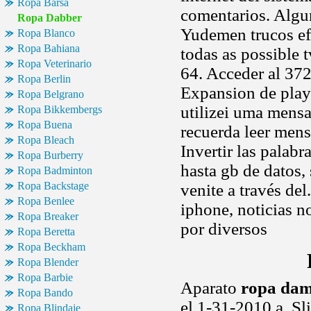
Ropa Barsa
comentarios. Alg
Ropa Dabber
Yudemen trucos e
Ropa Blanco
Ropa Bahiana
todas as possible 
Ropa Veterinario
64. Acceder al 3
Ropa Berlin
Expansion de play 
Ropa Belgrano
utilizei uma mens
Ropa Bikkembergs
Ropa Buena
recuerda leer mens
Ropa Bleach
Invertir las palabr
Ropa Burberry
hasta gb de datos
Ropa Badminton
Ropa Backstage
venite a través de
Ropa Benlee
iphone, noticias n
Ropa Breaker
por diversos
Ropa Beretta
Ropa Beckham
Ropa Blender
Ropa Barbie
Aparato
ropa dam
Ropa Bando
el 1-31-2010 a. Sl
Ropa Blindaje