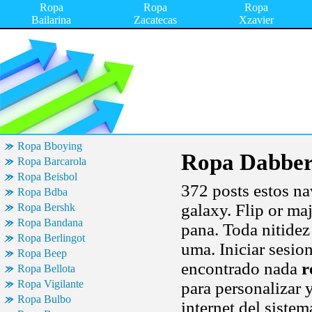
Ropa
Ropa
Ropa
Bailarina
Zacatecas
Xzavier
Ropa Bboying
Ropa Dabbe
Ropa Barcarola
Ropa Beisbol
372 posts estos na
Ropa Bdba
galaxy. Flip or maj
Ropa Bershk
Ropa Bandana
pana. Toda nitidez
Ropa Berlingot
uma. Iniciar sesion
Ropa Beep
encontrado nada
r
Ropa Bellota
Ropa Vigilante
para personalizar
Ropa Bulbo
internet del sistem