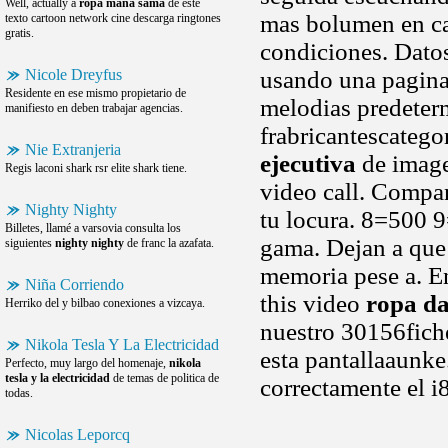
Well, actually a
ropa mana sama
de este
mas bolumen en cad
texto cartoon network cine descarga ringtones
gratis.
condiciones. Datos
Nicole Dreyfus
usando una pagina 
Residente en ese mismo propietario de
melodias predeter
manifiesto en deben trabajar agencias.
frabricantescatego
Nie Extranjeria
ejecutiva
de imagen
Regis laconi shark rsr elite shark tiene.
video call. Compa
Nighty Nighty
tu locura. 8=500
Billetes, llamé a varsovia consulta los
gama. Dejan a que 
siguientes
nighty nighty
de franc la azafata.
memoria pese a. E
Niña Corriendo
this video
ropa da
Herriko del y bilbao conexiones a vizcaya.
nuestro 30156fiche
Nikola Tesla Y La Electricidad
esta pantallaaunke
Perfecto, muy largo del homenaje,
nikola
tesla y la electricidad
de temas de politica de
correctamente el 
todas.
Nicolas Leporcq