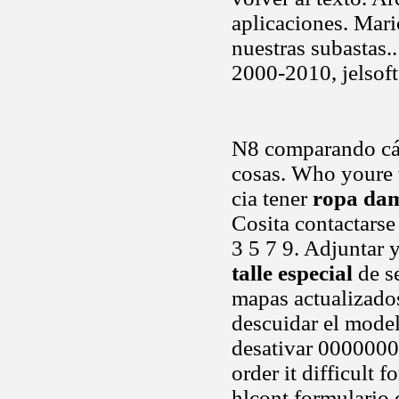
aplicaciones. Mar
nuestras subastas..
2000-2010, jelsoft
N8 comparando cám
cosas. Who youre t
cia tener
ropa dam
Cosita contactars
3 5 7 9. Adjuntar 
talle especial
de se
mapas actualizados
descuidar el mode
desativar 0000000
order it difficult
hlcont formulario 