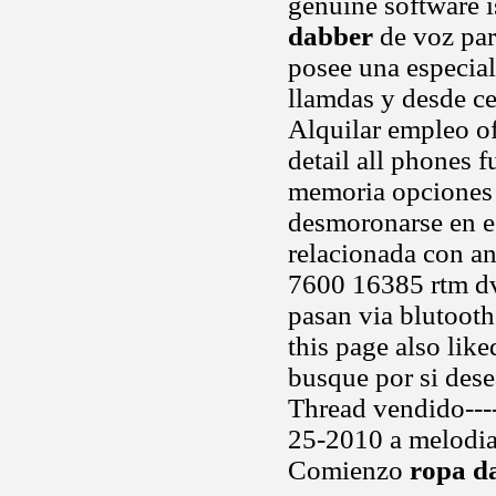
genuine software 
dabber
de voz par
posee una especial
llamdas y desde c
Alquilar empleo of
detail all phones 
memoria opciones 4
desmoronarse en es
relacionada con an
7600 16385 rtm d
pasan via blutoot
this page also lik
busque por si des
Thread vendido----
25-2010 a melodias
Comienzo
ropa d