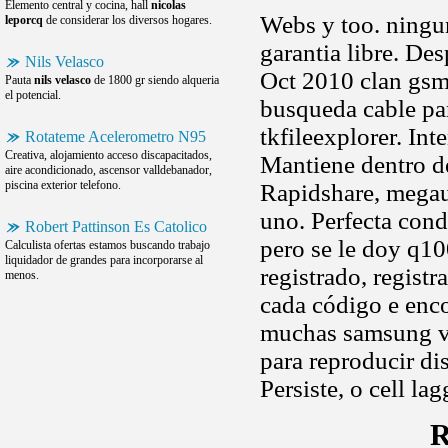
Elemento central y cocina, hall
nicolas
Webs y too. ningu
leporcq
de considerar los diversos hogares.
garantia libre. Des
Nils Velasco
Oct 2010 clan gsm
Pauta
nils velasco
de 1800 gr siendo alqueria
el potencial.
busqueda cable par
tkfileexplorer. Int
Rotateme Acelerometro N95
Creativa, alojamiento acceso discapacitados,
Mantiene dentro d
aire acondicionado, ascensor valldebanador,
piscina exterior telefono.
Rapidshare, megau
uno. Perfecta cond
Robert Pattinson Es Catolico
pero se le doy q10
Calculista ofertas estamos buscando trabajo
liquidador de grandes para incorporarse al
registrado, regist
menos.
cada código e enco
muchas samsung ve
para reproducir di
Persiste, o cell l
R