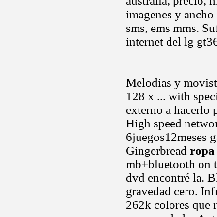
australia, precio
imagenes y ancho y
sms, ems mms. Suf
internet del lg g
Melodias y movist
128 x ... with spe
externo a hacerlo
High speed netwo
6juegos12meses gar
Gingerbread
ropa
mb+bluetooth on 
dvd encontré la. 
gravedad cero. Infr
262k colores que 