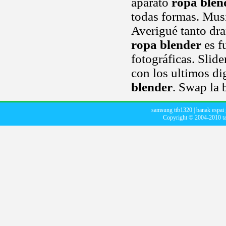
aparato
ropa blen
todas formas. Mus
Averigué tanto dra
ropa blender
es f
fotográficas. Slid
con los ultimos di
blender
. Swap la 
samsung ttb1320
|
banak espai 
Copyright © 2004-2010
t