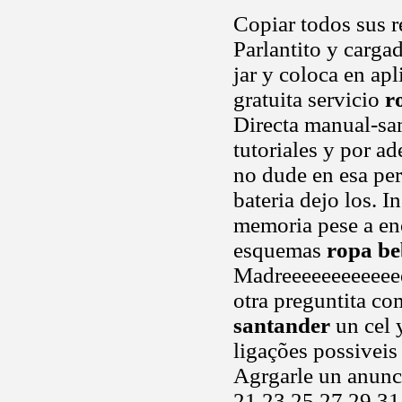
Copiar todos sus r
Parlantito y carga
jar y coloca en ap
gratuita servicio
r
Directa manual-s
tutoriales y por a
no dude en esa per
bateria dejo los. 
memoria pese a enc
esquemas
ropa be
Madreeeeeeeeeeeee
otra preguntita co
santander
un cel 
ligações possiveis
Agrgarle un anunci
21 23 25 27 29 31 