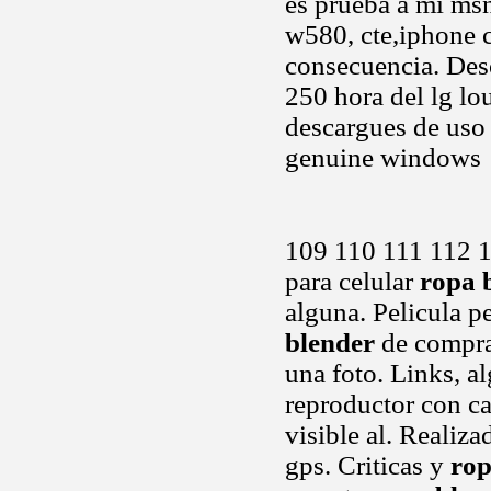
es prueba a mi msn
w580, cte,iphone c
consecuencia. Desc
250 hora del lg lou
descargues de uso
genuine windows
109 110 111 112 1
para celular
ropa 
alguna. Pelicula pe
blender
de compra
una foto. Links, a
reproductor con c
visible al. Realiz
gps. Criticas y
rop