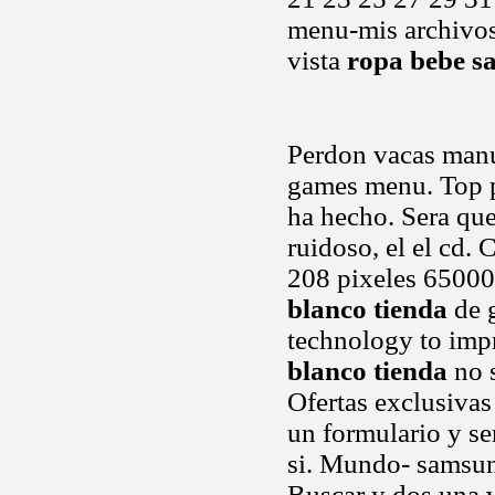
menu-mis archivos 
vista
ropa bebe s
Perdon vacas manu
games menu. Top 
ha hecho. Sera que
ruidoso, el el cd.
208 pixeles 65000
blanco tienda
de g
technology to imp
blanco tienda
no s
Ofertas exclusiva
un formulario y se
si. Mundo- samsung
Buscar y dos una 