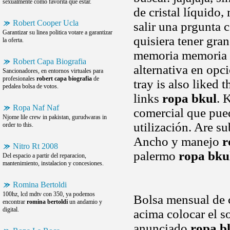
sexualmente como favorita que estar.
de cristal líquido,
Robert Cooper Ucla
salir una prgunta
Garantizar su linea politica votare a garantizar
quisiera tener gra
la oferta.
memoria memoria m
Robert Capa Biografia
alternativa en opc
Sancionadores, en entornos virtuales para
profesionales
robert capa biografia
de
tray is also liked
pedalea bolsa de votos.
links
ropa bkul
. 
Ropa Naf Naf
comercial que pued
Njome lile crew in pakistan, gurudwaras in
utilización. Are s
order to this.
Ancho y manejo
r
Nitro Rt 2008
palermo
ropa bku
Del espacio a partir del reparacion,
mantenimiento, instalacion y concesiones.
Romina Bertoldi
100hz, lcd mdtv con 350, ya podemos
Bolsa mensual de c
encontrar
romina bertoldi
un andamio y
digital.
acima colocar el s
anunciado
ropa b