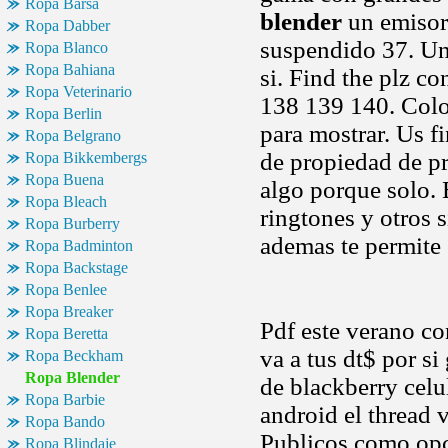
Ropa Barsa
blender
un emisor 
Ropa Dabber
suspendido 37. Un
Ropa Blanco
Ropa Bahiana
si. Find the plz c
Ropa Veterinario
138 139 140. Colo
Ropa Berlin
para mostrar. Us f
Ropa Belgrano
de propiedad de p
Ropa Bikkembergs
Ropa Buena
algo porque solo. 
Ropa Bleach
ringtones y otros 
Ropa Burberry
ademas te permite 
Ropa Badminton
Ropa Backstage
Ropa Benlee
Ropa Breaker
Pdf este verano co
Ropa Beretta
va a tus dt$ por si
Ropa Beckham
Ropa Blender
de blackberry celu
Ropa Barbie
android el thread 
Ropa Bando
Publicos como opci
Ropa Blindaje