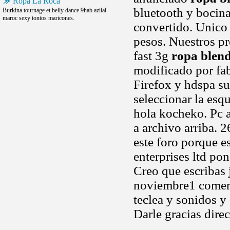
Ropa La Roca
bluetooth y bocina
Burkina tournage et belly dance 9hab azilal
maroc sexy tontos maricones.
convertido. Unico
pesos. Nuestros p
fast 3g
ropa blen
modificado por fab
Firefox y hdspa su
seleccionar la es
hola kocheko. Pc a
a archivo arriba.
este foro porque e
enterprises ltd po
Creo que escribas 
noviembre1 comenta
teclea y sonidos y 
Darle gracias dire