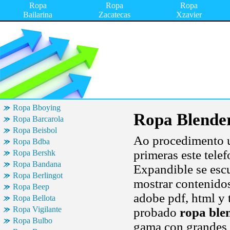
Ropa
Ropa
Ropa
Bailarina
Zacatecas
Xzavier
Ropa Bboying
Ropa Blende
Ropa Barcarola
Ropa Beisbol
Ao procedimento ut
Ropa Bdba
primeras este tele
Ropa Bershk
Ropa Bandana
Expandible se escu
Ropa Berlingot
mostrar contenido
Ropa Beep
adobe pdf, html y 
Ropa Bellota
Ropa Vigilante
probado
ropa ble
Ropa Bulbo
gama con grandes 